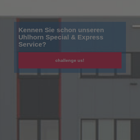
e schon unseren
Kennen Si
Kennen Si
ecial & Express
Uhlhorn Sp
Uhlhorn Sp
Service?
Service?
challenge us!