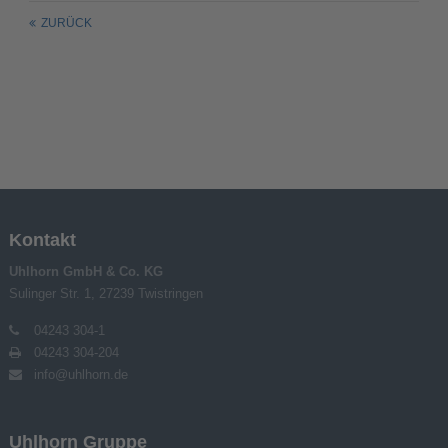
ZURÜCK
Kontakt
Uhlhorn GmbH & Co. KG
Sulinger Str. 1, 27239 Twistringen
04243 304-1
04243 304-204
info@uhlhorn.de
Uhlhorn Gruppe