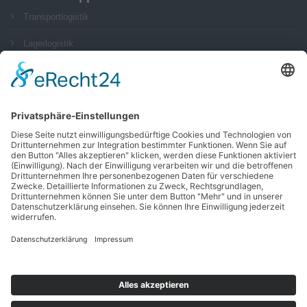
Transportlogistik
Lagerlogistik
Kontraktlogistik
Impressum
Datenschutz
AGB
Social Media