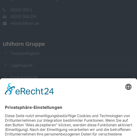
04243 304-1
04243 304-204
info@uhlhorn.de
Uhlhorn Gruppe
Transportlogistik
Lagerlogistik
Kontraktlogistik
Impressum
Datenschutz
AGB
Social Media