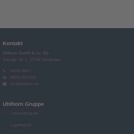
Kontakt
Uhlhorn GmbH & Co. KG
Sulinger Str. 1, 27239 Twistringen
04243 304-1
04243 304-204
info@uhlhorn.de
Uhlhorn Gruppe
Transportlogistik
Lagerlogistik